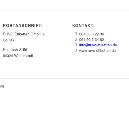
POSTANSCHRIFT:
KONTAKT:
RUVO Etiketten GmbH &
061 50 5 22 36
061 50 5 34 82
Co.KG
info@ruvo-etiketten.de
Postfach 2156
www.ruvo-etiketten.de
64324 Weiterstadt
 KG