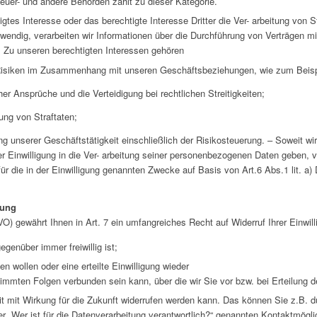
uer- und andere Behörden zählt zu dieser Kategorie.
gtes Interesse oder das berechtigte Interesse Dritter die Ver- arbeitung von
twendig, verarbeiten wir Informationen über die Durchführung von Verträgen mi
n. Zu unseren berechtigten Interessen gehören
r Risiken im Zusammenhang mit unseren Geschäftsbeziehungen, wie zum Beispi
r Ansprüche und die Verteidigung bei rechtlichen Streitigkeiten;
ung von Straftaten;
 unserer Geschäftstätigkeit einschließlich der Risikosteuerung. – Soweit wir 
ner Einwilligung in die Ver- arbeitung seiner personenbezogenen Daten geben, v
̈r die in der Einwilligung genannten Zwecke auf Basis von Art.6 Abs.1 lit. a
gung
gewährt Ihnen in Art. 7 ein umfangreiches Recht auf Widerruf Ihrer Einwill
egenüber immer freiwillig ist;
len wollen oder eine erteilte Einwilligung wieder
immten Folgen verbunden sein kann, über die wir Sie vor bzw. bei Erteilung de
zeit mit Wirkung für die Zukunft widerrufen werden kann. Das können Sie z.B. 
er „Wer ist für die Datenverarbeitung verantwortlich?“ genannten Kontaktmögli