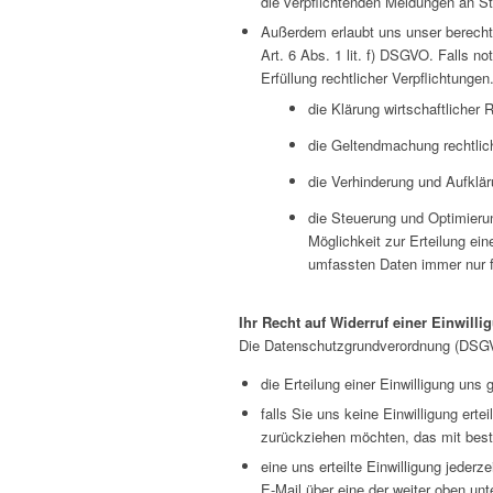
die verpflichtenden Meldungen an Ste
Außerdem erlaubt uns unser berechti
Art. 6 Abs. 1 lit. f) DSGVO. Falls no
Erfüllung rechtlicher Verpflichtunge
die Klärung wirtschaftliche
die Geltendmachung rechtliche
die Verhinderung und Aufklär
die Steuerung und Optimierung
Möglichkeit zur Erteilung ei
umfassten Daten immer nur fu
Ihr Recht auf Widerruf einer Einwilli
Die Datenschutzgrundverordnung (DSGVO) 
die Erteilung einer Einwilligung uns g
falls Sie uns keine Einwilligung ertei
zurückziehen möchten, das mit best
eine uns erteilte Einwilligung jeder
E-Mail über eine der weiter oben unt