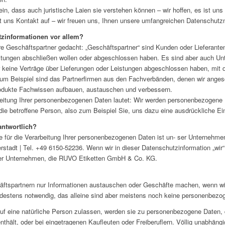
in, dass auch juristische Laien sie verstehen können – wir hoffen, es ist un
it uns Kontakt auf – wir freuen uns, Ihnen unsere umfangreichen Datenschutzm
tzinformationen vor allem?
ere Geschäftspartner gedacht: „Geschäftspartner“ sind Kunden oder Lieferanten
stungen abschließen wollen oder abgeschlossen haben. Es sind aber auch Un
r keine Verträge über Lieferungen oder Leistungen abgeschlossen haben, mit 
Zum Beispiel sind das Partnerfirmen aus den Fachverbänden, denen wir anges
odukte Fachwissen aufbauen, austauschen und verbessern.
rbeitung Ihrer personenbezogenen Daten lautet: Wir werden personenbezogene 
die betroffene Person, also zum Beispiel Sie, uns dazu eine ausdrückliche Einw
rantwortlich?
he für die Verarbeitung Ihrer personenbezogenen Daten ist un- ser Unterne
erstadt | Tel. +49 6150-52236. Wenn wir in dieser Datenschutzinformation „wir
ser Unternehmen, die RUVO Etiketten GmbH & Co. KG.
häftspartnern nur Informationen austauschen oder Geschäfte machen, wenn wi
estens notwendig, das alleine sind aber meistens noch keine personenbezo
uf eine natürliche Person zulassen, werden sie zu personenbezogene Daten, d
̈lt, oder bei eingetragenen Kaufleuten oder Freiberuflern. Völlig unabhäng