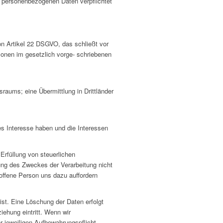
rer personenbezogenen Daten verpflichtet
on Artikel 22 DSGVO, das schließt vor
ersonen im gesetzlich vorge- schriebenen
aums; eine Übermittlung in Drittländer
es Interesse haben und die Interessen
rfüllung von steuerlichen
lung des Zweckes der Verarbeitung nicht
roffene Person uns dazu auffordern
t. Eine Löschung der Daten erfolgt
iehung eintritt. Wenn wir
 jeweiligen Aufbewahrungspflicht